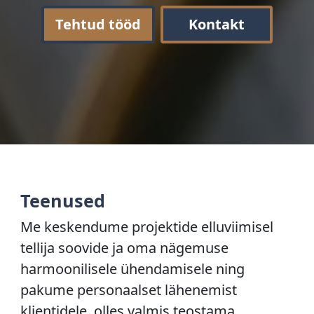
Tehtud tööd
Kontakt
Teenused
Me keskendume projektide elluviimisel
tellija soovide ja oma nägemuse
harmoonilisele ühendamisele ning
pakume personaalset lähenemist
klientidele, olles valmis teostama