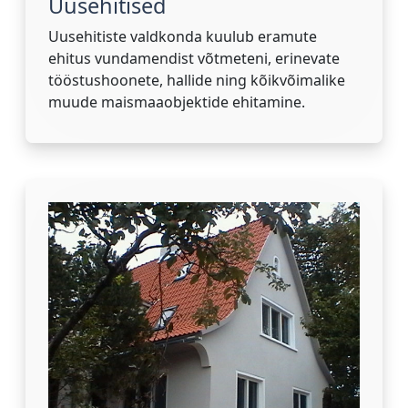
Uusehitised
Uusehitiste valdkonda kuulub eramute
ehitus vundamendist võtmeteni, erinevate
tööstushoonete, hallide ning kõikvõimalike
muude maismaaobjektide ehitamine.