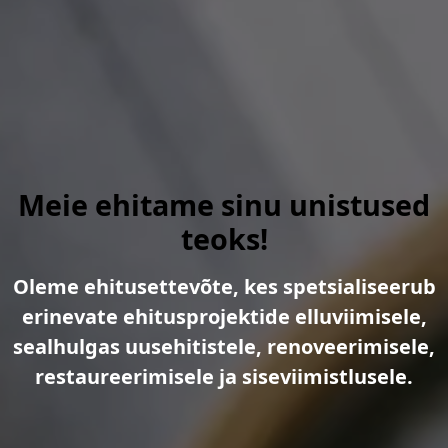
Meie ehitame sinu unistused
teoks!
Oleme ehitusettevõte, kes spetsialiseerub
erinevate ehitusprojektide elluviimisele,
sealhulgas uusehitistele, renoveerimisele,
restaureerimisele ja siseviimistlusele.